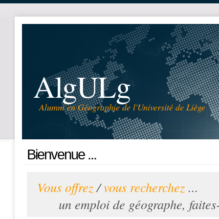
AlgULg
Alumni en Géographie de l'Université de Liège
Bienvenue ...
Vous offrez
/
vous recherchez
...
un emploi de géographe, faites