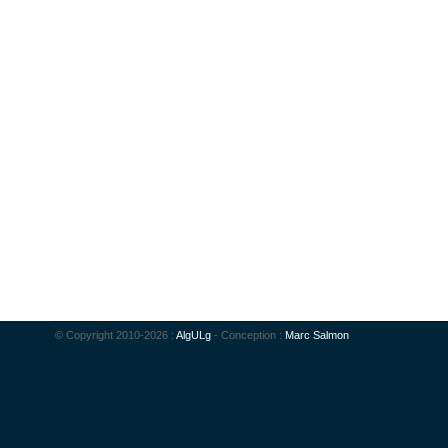
© Copyright 2010-2026 :
AlgULg
- Conception :
Marc Salmon