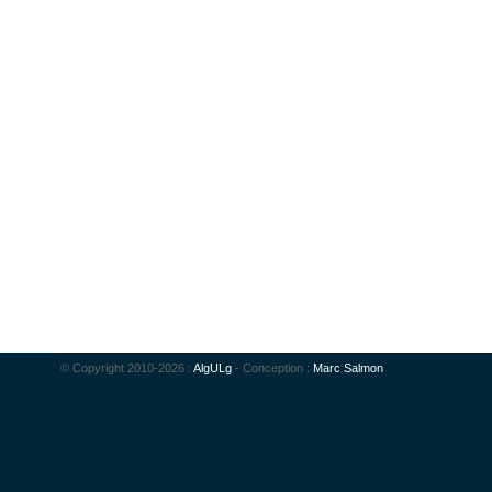
© Copyright 2010-2026 :
AlgULg
- Conception :
Marc Salmon