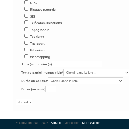
GPS
Risques naturels
SIG
Télécommunications
Topographie
Tourisme
Transport
Urbanisme
Webmapping
Autre(s) domaine(s)
Temps partiel / temps plein*
Durée du contrat*
Durée (en mois)
© Copyright 2010-2026 :
AlgULg
- Conception :
Marc Salmon