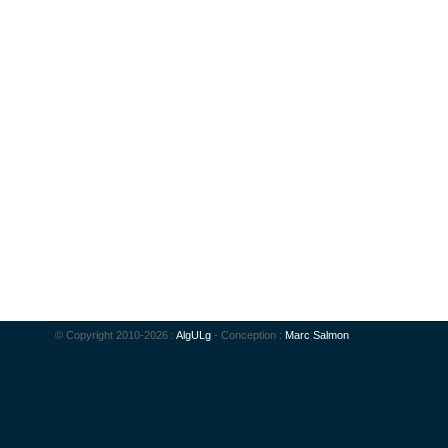
© Copyright 2010-2026 :
AlgULg
- Conception :
Marc Salmon