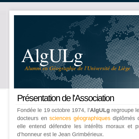
AlgULg
Alumni en Géographie de l'Université de Liège
Présentation de l'Association
Fondée le 19 octobre 1974, l’
AlgULg
regroupe le
docteurs en
sciences géographiques
diplômés d
elle entend défendre les intérêts moraux et p
d’honneur est le Jean Grimbérieux.