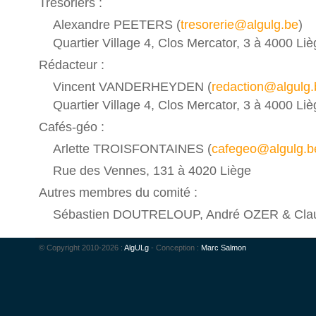
Trésoriers :
Alexandre PEETERS (
tresorerie@algulg.be
)
Quartier Village 4, Clos Mercator, 3 à 4000 Li
Rédacteur :
Vincent VANDERHEYDEN (
redaction@algulg.
Quartier Village 4, Clos Mercator, 3 à 4000 Li
Cafés-géo :
Arlette TROISFONTAINES (
cafegeo@algulg.b
Rue des Vennes, 131 à 4020 Liège
Autres membres du comité :
Sébastien DOUTRELOUP, André OZER & Cl
© Copyright 2010-2026 :
AlgULg
- Conception :
Marc Salmon