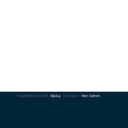
© Copyright 2010-2026 :
AlgULg
- Conception :
Marc Salmon