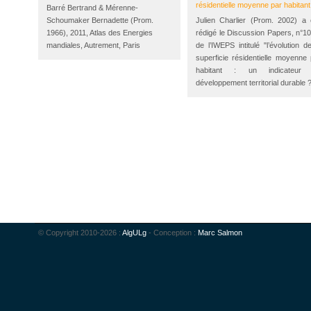
résidentielle moyenne par habitant
Barré Bertrand & Mérenne-
Schoumaker Bernadette (Prom.
Julien Charlier (Prom. 2002) a 
1966), 2011, Atlas des Energies
rédigé le Discussion Papers, n°10
mandiales, Autrement, Paris
de l’IWEPS intitulé "l’évolution d
superficie résidentielle moyenne 
habitant : un indicateur
développement territorial durable 
© Copyright 2010-2026 :
AlgULg
- Conception :
Marc Salmon