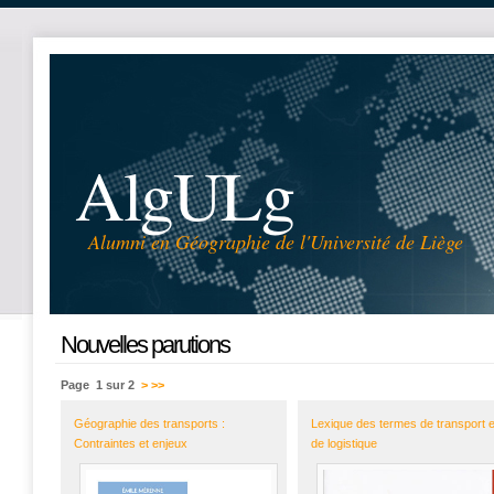
AlgULg
Alumni en Géographie de l'Université de Liège
Nouvelles parutions
Page 1 sur 2
>
>>
Géographie des transports :
Lexique des termes de transport e
Contraintes et enjeux
de logistique