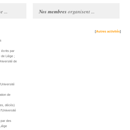
 ...
Nos membres
organisent ...
[
Autres activités
]
es
écrits par
 de Liège ;
niversité de
'Université
ation de
es, décès)
l'Université
 par des
Liège