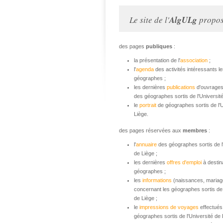
Le site de l'
AlgULg
propose
des pages
publiques
:
la présentation de l'
association
;
l'
agenda
des activités intéressants l
géographes ;
les dernières
publications
d'ouvrages 
des géographes sortis de l'Université
le
portrait
de géographes sortis de l'U
Liège.
des pages réservées aux
membres
:
l'
annuaire
des géographes sortis de l
de Liège ;
les dernières
offres d'emploi
à destin
géographes ;
les
informations
(naissances, mariag
concernant les géographes sortis de 
de Liège ;
le
impressions de voyages
effectués
géographes sortis de l'Université de 