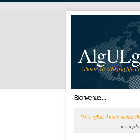
AlgULg
Alumni en Géographie de 
Bienvenue ...
Vous offrez
/
vous recherch
un emploi