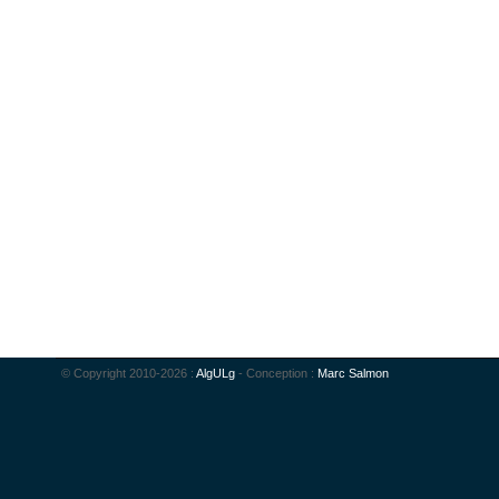
© Copyright 2010-2026 :
AlgULg
- Conception :
Marc Salmon