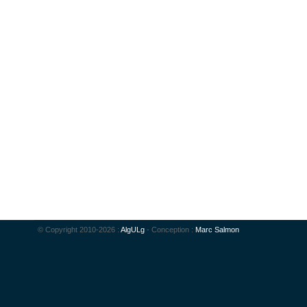
© Copyright 2010-2026 :
AlgULg
- Conception :
Marc Salmon